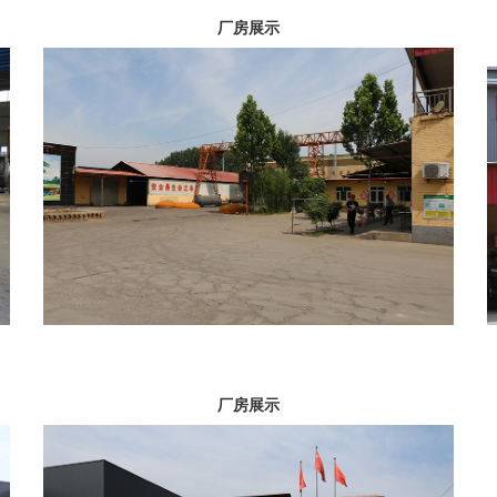
厂房展示
厂房展示