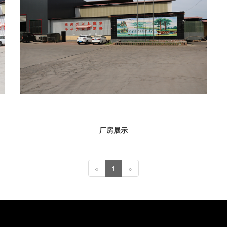
厂房展示
«
1
»